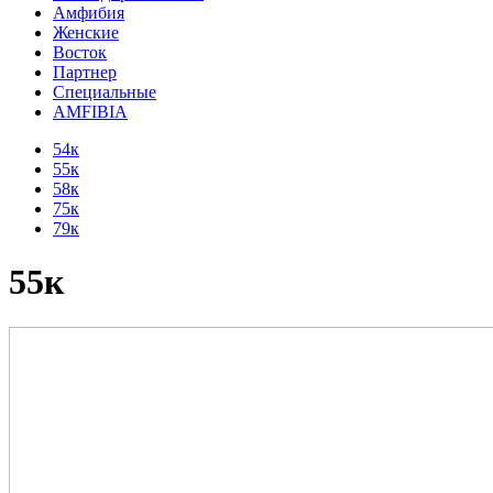
Амфибия
Женские
Восток
Партнер
Специальные
AMFIBIA
54к
55к
58к
75к
79к
55к