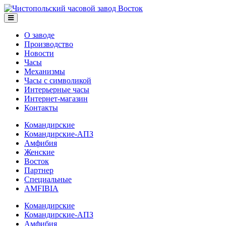
О заводе
Производство
Новости
Часы
Механизмы
Часы с символикой
Интерьерные часы
Интернет-магазин
Контакты
Командирские
Командирские-АПЗ
Амфибия
Женские
Восток
Партнер
Специальные
AMFIBIA
Командирские
Командирские-АПЗ
Амфибия