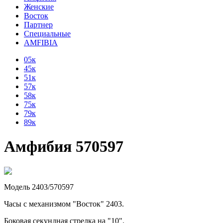
Женские
Восток
Партнер
Специальные
AMFIBIA
05к
45к
51к
57к
58к
75к
79к
89к
Амфибия 570597
Модель 2403/570597
Часы с механизмом "Восток" 2403.
Боковая секундная стрелка на "10".