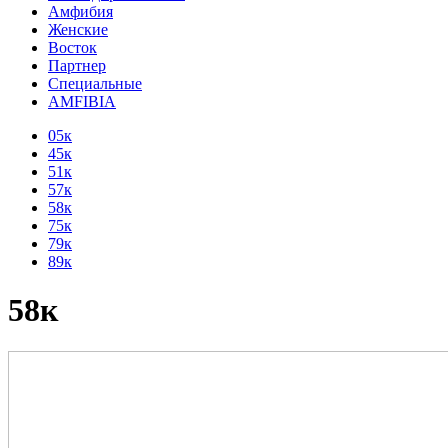
Амфибия
Женские
Восток
Партнер
Специальные
AMFIBIA
05к
45к
51к
57к
58к
75к
79к
89к
58к