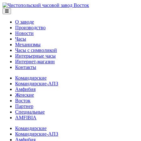
О заводе
Производство
Новости
Часы
Механизмы
Часы с символикой
Интерьерные часы
Интернет-магазин
Контакты
Командирские
Командирские-АПЗ
Амфибия
Женские
Восток
Партнер
Специальные
AMFIBIA
Командирские
Командирские-АПЗ
Амфибия