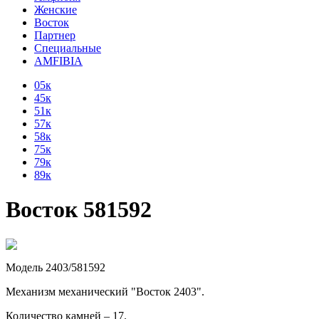
Женские
Восток
Партнер
Специальные
AMFIBIA
05к
45к
51к
57к
58к
75к
79к
89к
Восток 581592
Модель 2403/581592
Механизм механический "Восток 2403".
Количество камней – 17.