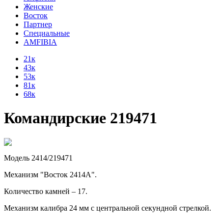
Женские
Восток
Партнер
Специальные
AMFIBIA
21к
43к
53к
81к
68к
Командирские 219471
Модель 2414/219471
Механизм "Восток 2414А".
Количество камней – 17.
Механизм калибра 24 мм с центральной секундной стрелкой.