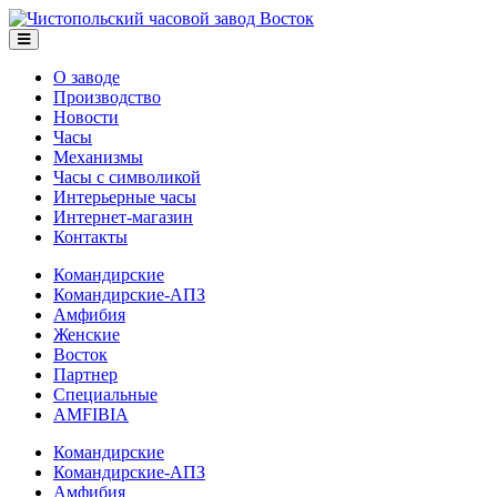
О заводе
Производство
Новости
Часы
Механизмы
Часы с символикой
Интерьерные часы
Интернет-магазин
Контакты
Командирские
Командирские-АПЗ
Амфибия
Женские
Восток
Партнер
Специальные
AMFIBIA
Командирские
Командирские-АПЗ
Амфибия