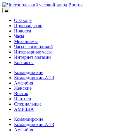
О заводе
Производство
Новости
Часы
Механизмы
Часы с символикой
Интерьерные часы
Интернет-магазин
Контакты
Командирские
Командирские-АПЗ
Амфибия
Женские
Восток
Партнер
Специальные
AMFIBIA
Командирские
Командирские-АПЗ
Амфибия