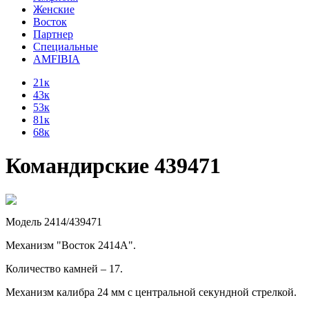
Женские
Восток
Партнер
Специальные
AMFIBIA
21к
43к
53к
81к
68к
Командирские 439471
Модель 2414/439471
Механизм "Восток 2414А".
Количество камней – 17.
Механизм калибра 24 мм с центральной секундной стрелкой.