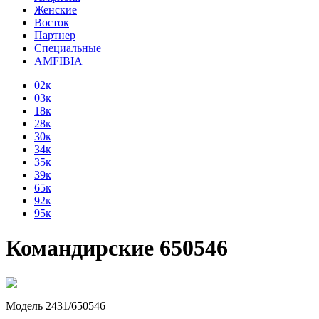
Женские
Восток
Партнер
Специальные
AMFIBIA
02к
03к
18к
28к
30к
34к
35к
39к
65к
92к
95к
Командирские 650546
Модель 2431/650546