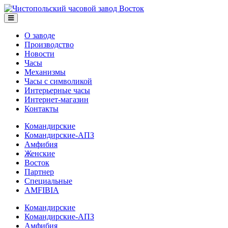
О заводе
Производство
Новости
Часы
Механизмы
Часы с символикой
Интерьерные часы
Интернет-магазин
Контакты
Командирские
Командирские-АПЗ
Амфибия
Женские
Восток
Партнер
Специальные
AMFIBIA
Командирские
Командирские-АПЗ
Амфибия