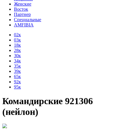
Женские
Восток
Партнер
Специальные
AMFIBIA
02к
03к
18к
28к
30к
34к
35к
39к
65к
92к
95к
Командирские 921306
(нейлон)