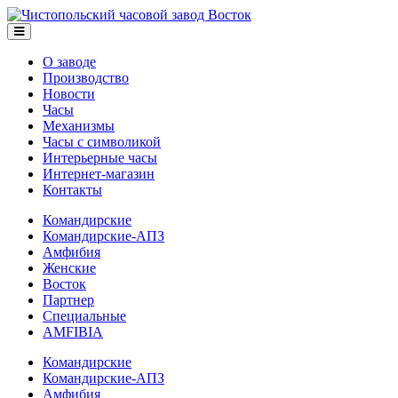
О заводе
Производство
Новости
Часы
Механизмы
Часы с символикой
Интерьерные часы
Интернет-магазин
Контакты
Командирские
Командирские-АПЗ
Амфибия
Женские
Восток
Партнер
Специальные
AMFIBIA
Командирские
Командирские-АПЗ
Амфибия